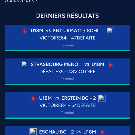
Aucun match !
DERNIERS RÉSULTATS
U18M
ENT URMATT / SCHIRMECK - URMATT - 2
VS
VICTOIRE
64 - 47
DÉFAITE
Terminé
STRASBOURG MENORA AS - 2
U18M
VS
DÉFAITE
35 - 48
VICTOIRE
Terminé
U18M
ERSTEIN BC - 2
VS
VICTOIRE
84 - 64
DÉFAITE
Terminé
ESCHAU BC - 2
U18M
VS